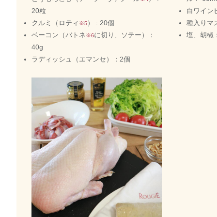
20粒
白ワインビ
クルミ（ロティ
） : 20個
種入りマス
※5
ベーコン（バトネ
に切り、ソテー）：
塩、胡椒
※6
40g
ラディッシュ（エマンセ）：2個