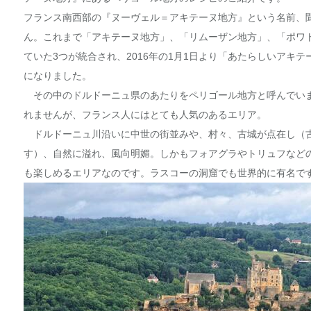
フランス南西部の『ヌーヴェル＝アキテーヌ地方』という名前、
ん。これまで「アキテーヌ地方」、「リムーザン地方」、「ポワ
ていた3つが統合され、2016年の1月1日より「あたらしいアキ
になりました。
その中のドルドーニュ県のあたりをペリゴール地方と呼んでい
れませんが、フランス人にはとても人気のあるエリア。
ドルドーニュ川沿いに中世の街並みや、村々、古城が点在し（古城
す）、自然に溢れ、風向明媚。しかもフォアグラやトリュフなど
も楽しめるエリアなのです。ラスコーの洞窟でも世界的に有名で