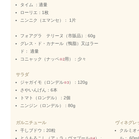
タイム ：適量
ローリエ：1枚
ニンニク（エマンセ）： 1片
フォアグラ テリーヌ（市販品）: 60g
グレス・ド・カナール（鴨脂）又はラー
ド： 適量
コニャック（ナッペ
用）：少々
※2
サラダ
ジャガイモ（ロンデル
）：120g
※3
さやいんげん：6本
トマト（ロンデル）：2個
ニンジン（ロンデル）：80g
ガルニチュール
ヴィネグレ
干しブドウ：20粒
クルミオ
とうもろこし（ア・ラ・ヴァプール
） :
ル： 60ml
※4