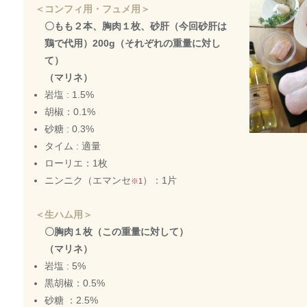
＜コンフィ用・フュメ用＞
〇もも２本、胸肉１枚、砂肝（今回砂肝は
鶏で代用）200g（それぞれの重量に対し
て）
（マリネ）
岩塩 : 1.5%
胡椒：0.1%
砂糖 : 0.3%
タイム : 適量
ローリエ：1枚
ニンニク（エマンセ
）：1片
※1
＜生ハム用＞
〇胸肉１枚（この重量に対して）
（マリネ）
岩塩 : 5%
黒胡椒：0.5%
砂糖 ：2.5%