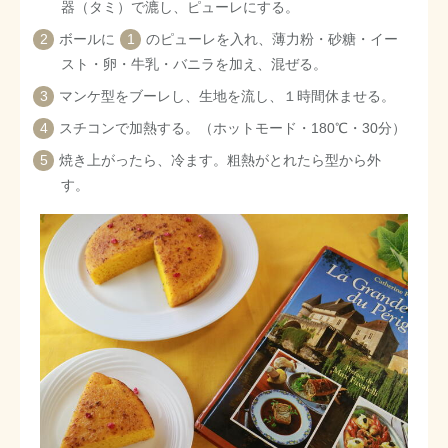
器（タミ）で漉し、ピューレにする。
ボールに
1
のピューレを入れ、薄力粉・砂糖・イー
スト・卵・牛乳・バニラを加え、混ぜる。
マンケ型をブーレし、生地を流し、１時間休ませる。
スチコンで加熱する。（ホットモード・180℃・30分）
焼き上がったら、冷ます。粗熱がとれたら型から外
す。