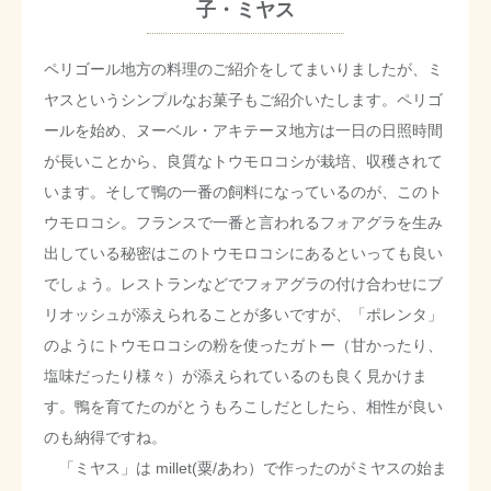
子・ミヤス
ペリゴール地方の料理のご紹介をしてまいりましたが、ミ
ヤスというシンプルなお菓子もご紹介いたします。ペリゴ
ールを始め、ヌーベル・アキテーヌ地方は一日の日照時間
が長いことから、良質なトウモロコシが栽培、収穫されて
います。そして鴨の一番の飼料になっているのが、このト
ウモロコシ。フランスで一番と言われるフォアグラを生み
出している秘密はこのトウモロコシにあるといっても良い
でしょう。レストランなどでフォアグラの付け合わせにブ
リオッシュが添えられることが多いですが、「ポレンタ」
のようにトウモロコシの粉を使ったガトー（甘かったり、
塩味だったり様々）が添えられているのも良く見かけま
す。鴨を育てたのがとうもろこしだとしたら、相性が良い
のも納得ですね。
「ミヤス」は millet(粟/あわ）で作ったのがミヤスの始ま