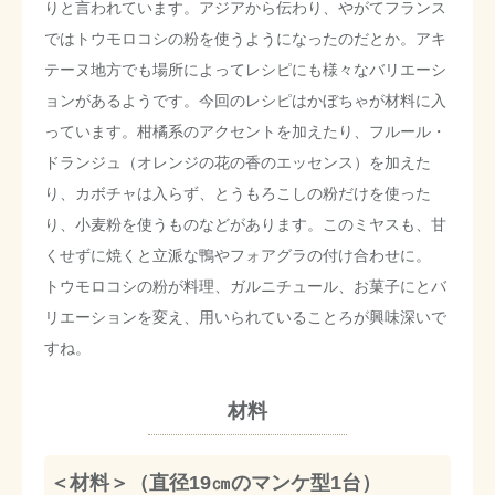
りと言われています。アジアから伝わり、やがてフランス
ではトウモロコシの粉を使うようになったのだとか。アキ
テーヌ地方でも場所によってレシピにも様々なバリエーシ
ョンがあるようです。今回のレシピはかぼちゃが材料に入
っています。柑橘系のアクセントを加えたり、フルール・
ドランジュ（オレンジの花の香のエッセンス）を加えた
り、カボチャは入らず、とうもろこしの粉だけを使った
り、小麦粉を使うものなどがあります。このミヤスも、甘
くせずに焼くと立派な鴨やフォアグラの付け合わせに。
トウモロコシの粉が料理、ガルニチュール、お菓子にとバ
リエーションを変え、用いられていることろが興味深いで
すね。
材料
＜材料＞（直径19㎝のマンケ型1台）