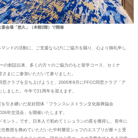
大宴会場「悠久」（本館2階）で開催
ルマンドの活動に、ご支援ならびにご協力を賜り、心より御礼申し
ターの創設以来、多くの方々のご協力のもと留学コース、セミナ
皆さまにご参加いただいて参りました。
窓クラブを立ち上げようと、2005年8月にFFCC同窓クラブ「ア
たしました。今年で21周年を迎えます。
営を引き継いだ友好団体「フランスレストラン文化振興協会
026年交流会」を開催いたします。
ドモント」です。日本人で初めてミシュランの星を獲得し、長年に
の主任教授を務めていただいた中村勝宏シェフのエスプリが脈々と受