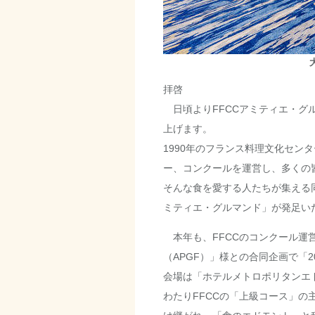
拝啓
日頃より
FFCC
アミティエ・グ
上げます。
1990年のフランス料理文化セン
ー、コンクールを運営し、多くの
そんな食を愛する人たちが集える同
ミティエ・グルマンド」が発足い
本年も、FFCCのコンクール運
（
APGF
）」様との合同企画で「2
会場は「ホテルメトロポリタンエ
わたりFFCCの「上級コース」