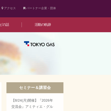
アクセス
パートナー企業・団体
ピの話
活動の軌跡
セミナー＆講習会
【8/24(月)開催】『2026年
交流会』アミティエ・グル