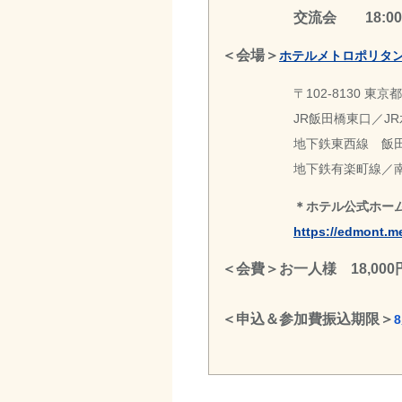
交流会 18:00 ～
＜会場＞
ホテルメトロポリタ
〒102-8130 東
JR飯田橋東口／J
地下鉄東西線 飯田
地下鉄有楽町線／南
＊ホテル公式ホー
https://edmont.me
＜会費＞お一人様 18,0
＜申込＆参加費振込期限＞
8