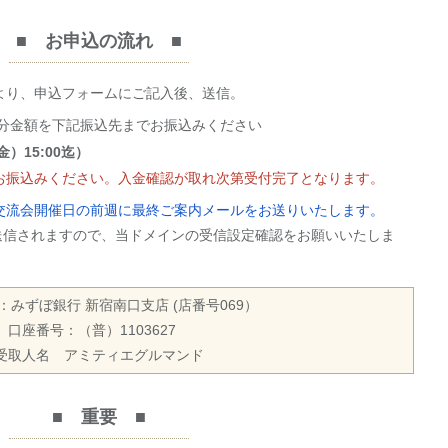
■ お申込の流れ ■
より、申込フォームにご記入後、送信。
加人数分金額を下記振込先までお振込みください
金）15:00迄）
お振込みください。入金確認が取れ次第受付完了となります。
交流会開催日の前週に最終ご案内メールをお送りいたします。
o.jpより送信されますので、当ドメインの受信設定確認をお願いいたしま
：みずぼ銀行 新宿南口支店 (店番号069）
口座番号：（普）1103627
受取人名 アミティエグルマンド
■ 重要 ■