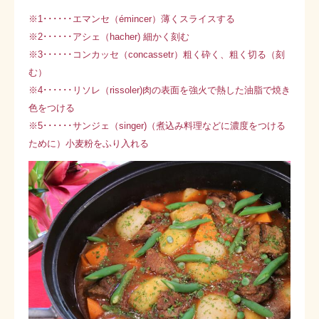
※1･･････エマンセ（émincer）薄くスライスする
※2･･････アシェ（hacher) 細かく刻む
※3･･････コンカッセ（concassetr）粗く砕く、粗く切る（刻
む）
※4･･････リソレ（rissoler)肉の表面を強火で熱した油脂で焼き
色をつける
※5･･････サンジェ（singer)（煮込み料理などに濃度をつける
ために）小麦粉をふり入れる