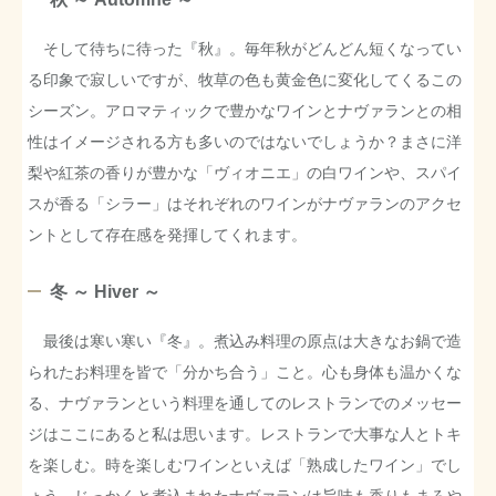
そして待ちに待った『秋』。毎年秋がどんどん短くなってい
る印象で寂しいですが、牧草の色も黄金色に変化してくるこの
シーズン。アロマティックで豊かなワインとナヴァランとの相
性はイメージされる方も多いのではないでしょうか？まさに洋
梨や紅茶の香りが豊かな「ヴィオニエ」の白ワインや、スパイ
スが香る「シラー」はそれぞれのワインがナヴァランのアクセ
ントとして存在感を発揮してくれます。
冬 ～ Hiver ～
最後は寒い寒い『冬』。煮込み料理の原点は大きなお鍋で造
られたお料理を皆で「分かち合う」こと。心も身体も温かくな
る、ナヴァランという料理を通してのレストランでのメッセー
ジはここにあると私は思います。レストランで大事な人とトキ
を楽しむ。時を楽しむワインといえば「熟成したワイン」でし
ょう。じっかくと煮込まれたナヴァランは旨味も香りもまろや