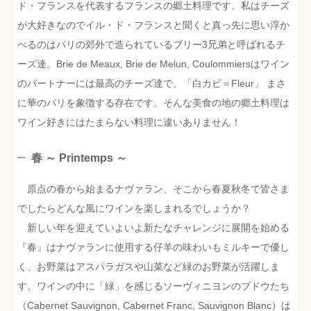
ド・フランスを代表するフランスの郷土料理です。私はチーズ
が大好きなのでイル・ド・フランスと聞くと真っ先に思い浮か
べるのはパリの郊外で造られているブリー3兄弟と呼ばれるチ
ーズ達。Brie de Meaux, Brie de Melun, Coulommiersはワイン
のパートナーには最高のチーズ達で、「白カビ＝Fleur」 まさ
に華のパリを象徴する存在です。そんな美食の地の郷土料理は
ワイン好きにはたまらない料理に違いありません！
春 ～ Printemps ～
原点の春から始まるナヴァラン、そこから春夏秋冬で皆さま
でしたらどんな風にワインを楽しまれるでしょうか？
新しい年を迎えていよいよ新たなチャレンジに展開を始める
『春』はナヴァランに使用する仔羊の味わいもミルキーで優し
く、お野菜はアスパラガスや山菜など緑のお野菜が活躍しま
す。ワインの中に「緑」を感じるソーヴィニヨンのブドウたち
（Cabernet Sauvignon, Cabernet Franc, Sauvignon Blanc）は