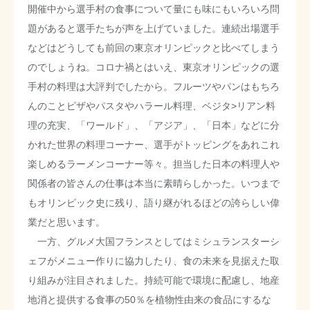
開催中から選手村の食事について量にも味にもいろいろ問
題があると選手たちが声を上げていました。連続出場選手
などはどうしても前回の東京オリンピックと比べてしまう
のでしょうね。コロナ禍とはいえ、東京オリンピックの選
手村の料理は大評判でしたから。フルーツやパンはもちろ
んのことピザやパスタやハラール料理、ベジタ>リアン料
理の充実、「ワールド」、「アジア」、「日本」などに分
かれた世界の料理コーナー、選手がトッピングをあれこれ
楽しめるラーメンコーナー等々。担当した日本の料理人や
関係者の皆さんの仕事は本当に素晴らしかった。いつまで
もオリンピック史に残り、語り継がれるほどの誇らしい偉
業だと思います。
一方、グルメ大国フランスとしてはミシュランスターシ
ェフがメニュー作りに協力したり、食の未来を見据えた取
り組みが注目されました。持続可能で環境に配慮し、地産
地消と提供する食事の50％を植物性由来の食品にするな