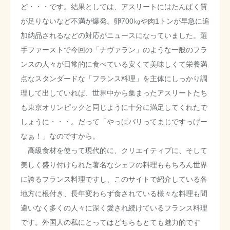
ど・・・です。結果としては、アスリートにはたんぱく質
が足りないなど不満が爆発。卵700㎏や肉1トンが早急に追
加納品されるなどの対応がニュースになっていました。選
手ファーストで今回の「ナヴァラン」のような一般のフラ
ンスの人々が日常的に食べている安くて美味しくて栄養満
点なスタンダードな「フランス料理」を主体にしっかり調
理して出していれば、世界中から集まったアスリートたち
も東京オリンピックと同じように十分に満足してくれたで
しょうに・・・。だって「やっぱパリってまじですっげー
なぁ！」なのですから。
高級食材を使って現代的に、クリエイティブに、そして
美しく盛り付けられた著名なシェフの料理ももちろん世界
に誇るフランス料理ですし、このサイトで紹介している各
地方に根付き、長年変わらず食されている様々な料理も間
違いなく多くの人々に深く愛され続けているフランス料理
です。外国人の私にとってはどちらもとても魅力的です