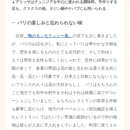
▲アリッサはチュニジアを中心に使われる調味料。手作りする
店も。クスクスの他、タジン鍋やケバブにも用いられる
パリの楽しみと忘れられない味
以前
「鴨のモンモランシー風」
の頁でも少し書きました
が、パリのお話を少し。私にとってパリは華やかな大都会
で、歴史を感じるもののとても近代的で、そして街ゆく
人々は男性も女性も美しくおしゃれで、意外に緑豊かで公
園が多くて、春夏の季節は花の都と言われる通り至る所に
花・花・花という印象です。日本人と比較にならないくら
いフランスの人々は花が大好きらしく、パリはもちろんの
こと地方でも街中や村中をそれはそれは綺麗に花でデコレ
ーションしていました。もちろんレストランの客席も外観
も豪華に花だらけ。地方のオーベルジュ（宿泊施設を備え
たレストラン）ではたいてい専属の庭師がいるので外の植
物は彼らが入念に手入れをしていました。料理に使うエル