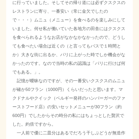
に行っていました。そしてその帰り道には必ずクスクスの
レストランに寄り、一番安い（常に金欠でしたの
で・・・）ムニュ（メニュー）を食べるのを楽しみにして
いました。何せ私が働いていた各地方の田舎にはクスクス
を食べられるようなお店がなかなかなかったので、どうし
ても食べたい場合は近くの（と言ってもバスで１時間と
か）大きな街に出るか、パリに上がった時でしか機会がな
かったのです。なので当時の私の認識は「パリに行けば何
でもある。」。
記憶が曖昧なのですが、その一番安いクスクスのムニュ
が確か50フラン（1000円）くらいだったと思います。マ
クドナルやクイック（ベルギー発祥のハンバーガーのファ
ーストフード店）の安いセットメニューが30フラン（約
600円）でしたからその時分の私にはちょっとした贅沢で
した。約倍ですから。
一人前で優に二皿分はあるでだろう干しぶどうが無造作