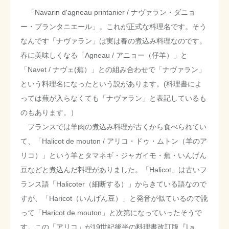
「Navarin d'agneau printanier / ナヴァラン・ダニョ
ー・プランタニエール」。これが正式な料理名です。そう
なんです「ナヴァラン」は実は春の煮込み料理なのです。
春に美味しくなる「Agneau / アニョー（仔羊）」と
「Navet / ナヴェ(蕪）」との組み合わせで「ナヴァラン」
という料理名になったという説があります。(料理書によ
っては蕪が入らなくても「ナヴァラン」と表記しているも
のもあります。）
フランスでは羊肉の煮込み料理が古くから食べられてい
て、「Halicot de mouton / アリコ・ドゥ・ムトン（羊のア
リコ）」という羊とタマネギ・ジャガイモ・蕪・いんげん
豆などと煮込んだ料理がありました。「Halicot」は古いフ
ランス語「Halicoter（細断する）」からきている語なので
すが、「Haricot（いんげん豆）」と発音が似ているので訛
って「Haricot de mouton」と次第になっていったそうで
す。この「アリコ」が19世紀後半の料理書改訂版『La