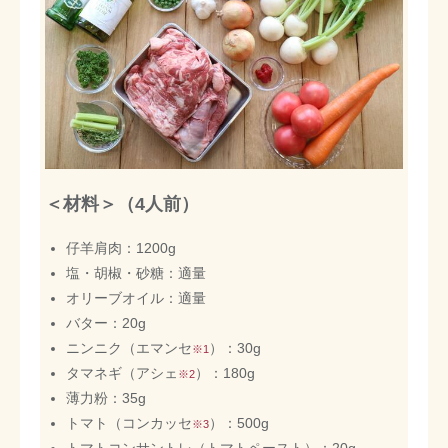
＜材料＞（4人前）
仔羊肩肉：1200g
塩・胡椒・砂糖：適量
オリーブオイル：適量
バター：20g
ニンニク（エマンセ
）：30g
※1
タマネギ（アシェ
）：180g
※2
薄力粉：35g
トマト（コンカッセ
）：500g
※3
トマトコンサントレ（トマトペースト）：20g