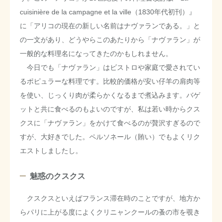
cuisinière de la campagne et la ville（1830年代初刊）』
に「アリコの現在の新しい名前はナヴァランである。」と
の一文があり、どうやらこのあたりから「ナヴァラン」が
一般的な料理名になってきたのかもしれません。
今日でも「ナヴァラン」はビストロや家庭で愛されてい
るポピュラーな料理です。比較的価格が安い仔羊の肩肉等
を使い、じっくり肉が柔らかくなるまで煮込みます。バゲ
ットと共に食べるのもよいのですが、私は若い時からクス
クスに「ナヴァラン」をかけて食べるのが贅沢すぎるので
すが、大好きでした。ペルソネール（賄い）でもよくリク
エストしましたし。
魅惑のクスクス
クスクスといえばフランス滞在時のことですが、地方か
らパリに上がる度によくクリニャンクールの蚤の市を覗き