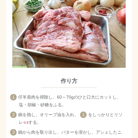
作り方
仔羊肩肉を掃除し、60～70gのひと口大にカットし、
塩・胡椒・砂糖をふる。
鍋を熱し、オリーブ油を入れ、
1
をしっかりとリソ
レ
する。
※4
鍋から肉を取り出し、バターを溶かし、アシェしたニ