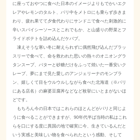
に座っておやつに食べた日本のイメージよりもでかいエク
レアやレモンのタルト、パリ中をメトロにも乗らず歩きま
わり、疲れ果てて夕食代わりにサンドニで食べた刺激的に
辛いスパイシーソースとこれでもか、と山盛りの野菜とフ
ライドポテトを詰め込んだケバブ。
凍えそうな寒い冬に耐えられずに偶然飛び込んだブラッ
スリーで食べて、命を救われた思いの熱々のオニオングラ
タンスープ、バターと砂糖だけをふって焼いた一番安いク
レープ、夢にまで見た愛しのアンジェリーナのモンブラ
ン、嬉しくて目をウルウルしながら食べた北海道（※パリ
にある店名）の麻婆豆腐丼などなど枚挙にいとまがないほ
どです。
もちろん今の日本ではこれらのほとんどがパリと同じよ
うに食べることができますが、90年代半ば当時の私はこれ
らを口にする度に異国の地で確実に今、生きているんだと
いう実感と美味しい物を食べられたという感動、そして