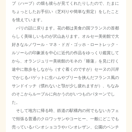
ブ（ハーブ）の畑も彼らが見てくれたりしたので、たまに
ちょっとしたお手伝い（芝刈りや簡単な剪定）をしたこと
を憶えています。
パリの話に戻ります。花の都は美食の国フランスの首都
らしく美味しいものが沢山あります。オルセー美術館で大
好きなルノワール・マネ・ドガ・ゴッホ・ロートレック・
ルソーらの印象派を中心に近代の作品をゆっくり鑑賞して
から、オランジュリー美術館のモネの「睡蓮」を見に行く
途中に散歩をしながら（すぐ着くのですが）セーヌの川岸
でかじるバゲットに生ハムやブリーを挟んだフランス風の
サンドイッチ（慣れないと顎が少し疲れますが）、ちなみ
のそこからルーブルに向かうのがいつものパターンでし
た。
そして地方に帰る時、鉄道の駅構内の何でもないカフェ
で頬張る普通のクロワッサンやコーヒー、一般にどこでも
売っているパンオショコラやパンオレザン、公園のベンチ