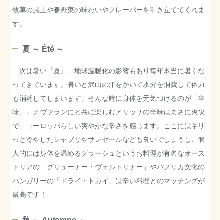
牧草の風土や春野菜の味わいやフレーバーを引き立ててくれま
す。
夏 ～ Été ～
次は暑い『夏』、地球温暖化の影響もあり毎年本当に暑くな
ってきています。暑いと沢山の汗をかいて水分を消費して体力
も消耗してしまいます。そんな時に身体を元気づけるのが「辛
味」。ナヴァランにと共に楽しむアリッサの辛味はまさに爽快
で、ヨーロッパらしい爽やかな辛さを感じます。ここにはキリ
っと冷やしたシャブリやサンセールなども良いでしょうし、個
人的には身体を温めるグラーシュというお料理が有名なオース
トリアの「グリューナー・ヴェルトリナー」やパプリカ文化の
ハンガリーの「ドライ・トカイ」は辛い料理とのマッチングが
最高です！
秋 ～ Automne ～