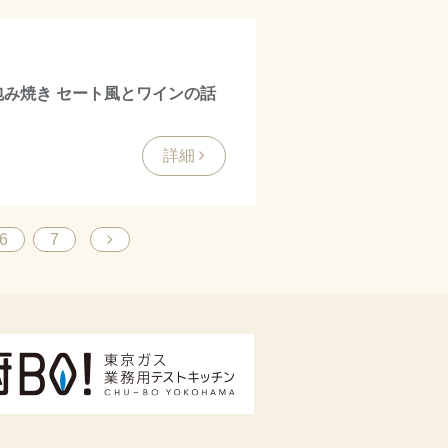
包み焼き セート風とワインの話
詳細
6
7