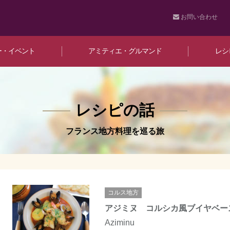
お問い合わせ
ー・イベント
アミティエ・グルマンド
レシ
レシピの話
フランス地方料理を巡る旅
コルス地方
アジミヌ コルシカ風ブイヤベー
Aziminu