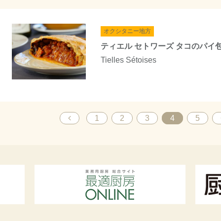
オクシタニー地方
ティエル セトワーズ タコのパイ
Tielles Sétoises
1
2
3
4
5